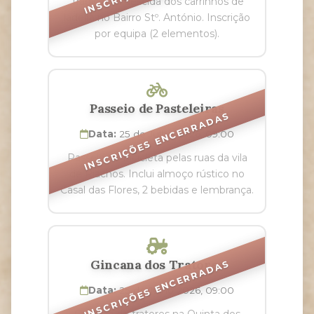
Tradicional descida dos carrinhos de
ladeira no Bairro Stº. António. Inscrição
por equipa (2 elementos).
Passeio de Pasteleiras
INSCRIÇÕES ENCERRADAS
Data:
25 de Julho 2026, 09:00
Passeio de bicicleta pelas ruas da vila
de Riachos. Inclui almoço rústico no
Casal das Flores, 2 bebidas e lembrança.
Gincana dos Tratores
INSCRIÇÕES ENCERRADAS
Data:
25 de Julho 2026, 09:00