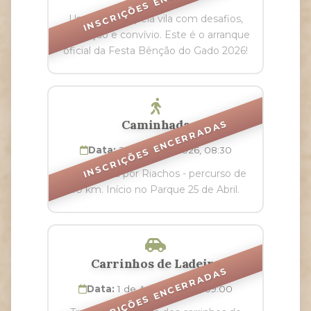
INSCRIÇÕES ENCERRADAS
Um percurso pela vila com desafios,
animação e convívio. Este é o arranque
oficial da Festa Bênção do Gado 2026!
Caminhada
INSCRIÇÕES ENCERRADAS
Data:
26 de Julho 2026, 08:30
Caminhada por Riachos - percurso de
10 km. Início no Parque 25 de Abril.
Carrinhos de Ladeira
INSCRIÇÕES ENCERRADAS
Data:
1 de Agosto 2026, 09:00