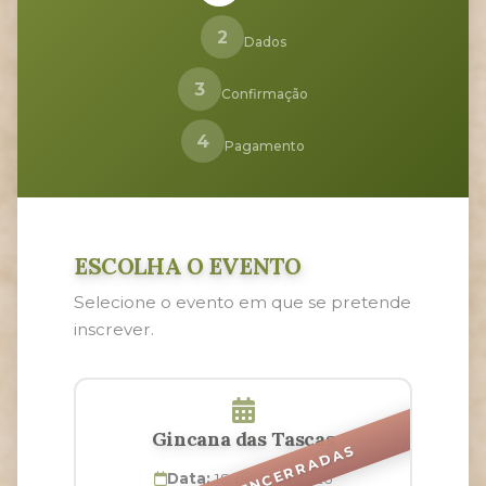
2
Dados
3
Confirmação
4
Pagamento
ESCOLHA O EVENTO
Selecione o evento em que se pretende
inscrever.
Gincana das Tascas
Data:
18 de Abril 2026