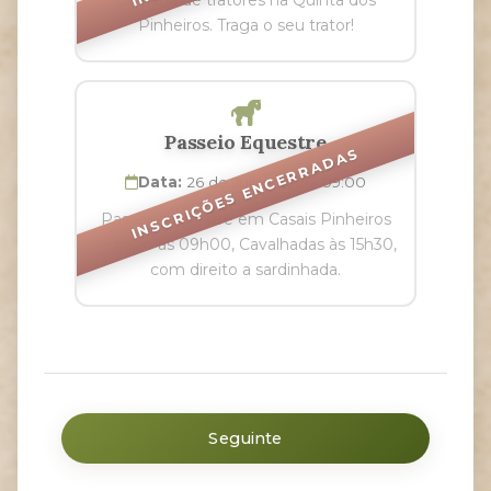
Gincana de tratores na Quinta dos
Pinheiros. Traga o seu trator!
Passeio Equestre
INSCRIÇÕES ENCERRADAS
Data:
26 de Julho 2026, 09:00
Passeio equestre em Casais Pinheiros
— início às 09h00, Cavalhadas às 15h30,
com direito a sardinhada.
Seguinte